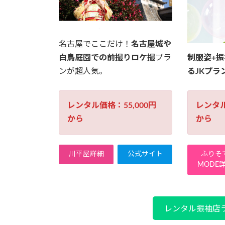
名古屋でここだけ！
名古屋城や
白鳥庭園での前撮りロケ撮
プラ
制服姿+
ンが超人気。
るJKプラ
レンタル価格：55,000円
レンタル
から
から
川平屋詳細
公式サイト
ふりそ
MODE
レンタル振袖店ラ