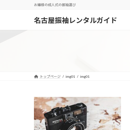
コ
ナ
お嬢様の成人式の振袖選び
ン
ビ
テ
ゲ
名古屋振袖レンタルガイド
ン
ー
ツ
シ
へ
ョ
ス
ン
キ
に
ッ
移
プ
動
トップページ
img01
img01