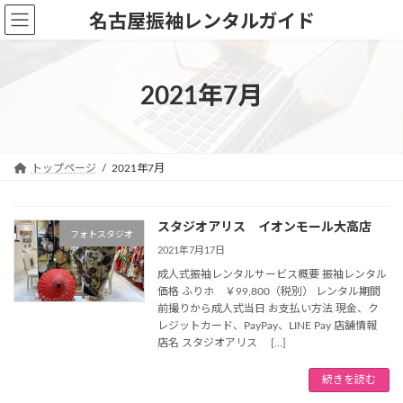
コ
ナ
名古屋振袖レンタルガイド
ン
ビ
テ
ゲ
ン
ー
ツ
シ
2021年7月
へ
ョ
ス
ン
キ
に
ッ
移
トップページ
2021年7月
プ
動
スタジオアリス イオンモール大高店
フォトスタジオ
2021年7月17日
成人式振袖レンタルサービス概要 振袖レンタル
価格 ふりホ ￥99,800（税別） レンタル期間
前撮りから成人式当日 お支払い方法 現金、ク
レジットカード、PayPay、LINE Pay 店舗情報
店名 スタジオアリス […]
続きを読む