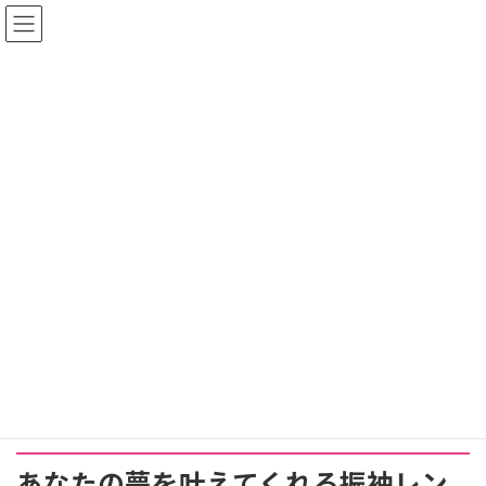
コ
ナ
名古屋振袖レンタルガイド
ン
ビ
テ
ゲ
ン
ー
ツ
シ
メディア
へ
ョ
ス
ン
キ
に
ッ
移
トップページ
4294512_m
4294512_m
プ
動
4294512_m
最
2021年11月26日
2021年11月26日
mitukeru_m
終
更
新
日
時
:
あなたの夢を叶えてくれる振袖レン