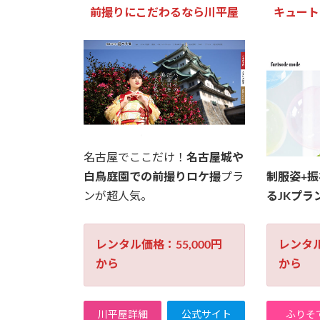
前撮りにこだわるなら川平屋
キュート
名古屋でここだけ！
名古屋城や
白鳥庭園での前撮りロケ撮
プラ
制服姿+
ンが超人気。
るJKプラ
レンタル価格：55,000円
レンタル
から
から
川平屋詳細
公式サイト
ふりそ