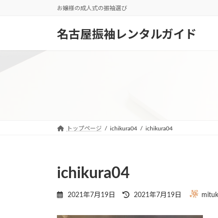
コ
ナ
お嬢様の成人式の振袖選び
ン
ビ
テ
ゲ
名古屋振袖レンタルガイド
ン
ー
ツ
シ
へ
ョ
ス
ン
キ
に
ッ
移
プ
動
トップページ
ichikura04
ichikura04
ichikura04
最
2021年7月19日
2021年7月19日
mituk
終
更