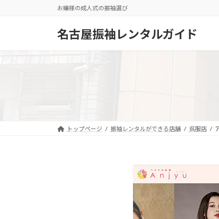
コ
ナ
お嬢様の成人式の振袖選び
ン
ビ
テ
ゲ
名古屋振袖レンタルガイド
ン
ー
ツ
シ
へ
ョ
ス
ン
キ
に
ッ
移
プ
動
トップページ
振袖レンタルができる店舗
呉服店