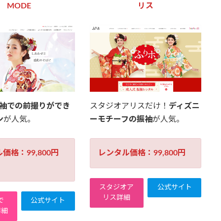
MODE
リス
振袖での前撮りができ
スタジオアリスだけ！
ディズニ
ン
が人気。
ーモチーフの振袖
が人気。
価格：99,800円
レンタル価格：99,800円
スタジオア
公式サイト
リス詳細
で
公式サイト
詳細