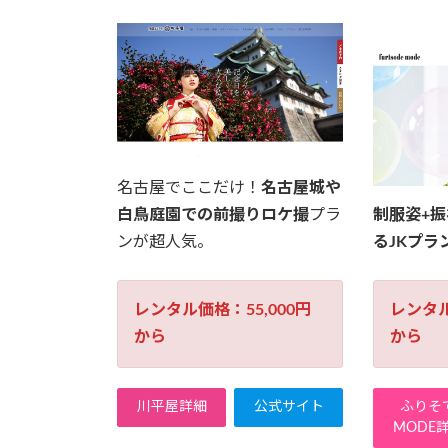
名古屋でここだけ！
名古屋城や
白鳥庭園での前撮りロケ撮
プラ
制服姿+
ンが超人気。
るJKプラ
レンタル価格：55,000円
レンタル
から
から
川平屋詳細
公式サイト
ふりそ
MODE