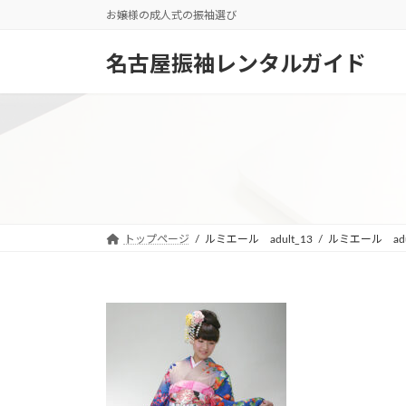
コ
ナ
お嬢様の成人式の振袖選び
ン
ビ
テ
ゲ
名古屋振袖レンタルガイド
ン
ー
ツ
シ
へ
ョ
ス
ン
キ
に
ッ
移
プ
動
トップページ
ルミエール adult_13
ルミエール adul