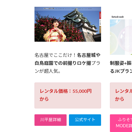
名古屋でここだけ！
名古屋城や
白鳥庭園での前撮りロケ撮
プラ
制服姿+
ンが超人気。
るJKプラ
レンタル価格：55,000円
レンタル
から
から
川平屋詳細
公式サイト
ふりそ
MODE