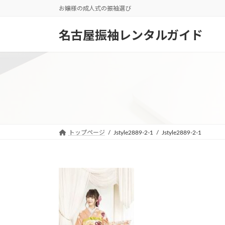
コ
ナ
お嬢様の成人式の振袖選び
ン
ビ
テ
ゲ
名古屋振袖レンタルガイド
ン
ー
ツ
シ
へ
ョ
ス
ン
キ
に
ッ
移
プ
動
トップページ
Jstyle2889-2-1
Jstyle2889-2-1