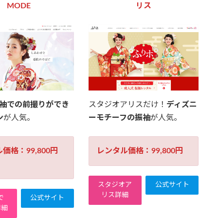
MODE
リス
振袖での前撮りができ
スタジオアリスだけ！
ディズニ
ン
が人気。
ーモチーフの振袖
が人気。
価格：99,800円
レンタル価格：99,800円
スタジオア
公式サイト
リス詳細
で
公式サイト
詳細