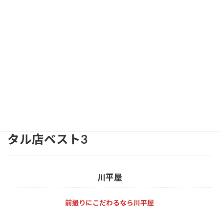
成人式の振袖レンタルで人気の川平屋名古屋栄店は、名古
屋市営地下鉄「伏見駅」から徒歩3分の場所に店舗を構え、
人気柄や流行色の振袖コレクションを多数揃えた人気の振
袖…
名古屋振袖レンタルガイド
あなたの夢を叶えてくれる振袖レン
タル店ベスト3
川平屋
前撮りにこだわるなら川平屋