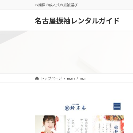
コ
ナ
お嬢様の成人式の振袖選び
ン
ビ
テ
ゲ
名古屋振袖レンタルガイド
ン
ー
ツ
シ
へ
ョ
ス
ン
キ
に
ッ
移
プ
動
トップページ
main
main