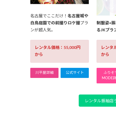
名古屋でここだけ！
名古屋城や
白鳥庭園での前撮りロケ撮
プラ
制服姿+
ンが超人気。
るJKプラ
レンタル価格：55,000円
レンタル
から
から
川平屋詳細
公式サイト
ふりそ
MODE
レンタル振袖店ラ