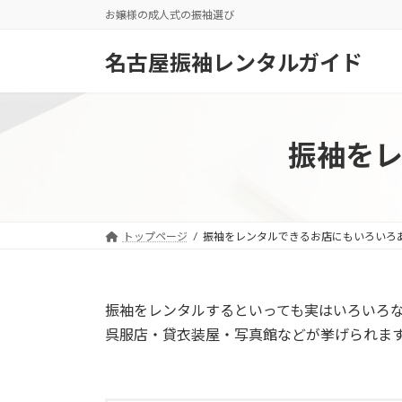
コ
ナ
お嬢様の成人式の振袖選び
ン
ビ
テ
ゲ
名古屋振袖レンタルガイド
ン
ー
ツ
シ
へ
ョ
ス
ン
振袖を
キ
に
ッ
移
プ
動
トップページ
振袖をレンタルできるお店にもいろいろ
振袖をレンタルするといっても実はいろいろ
呉服店・貸衣装屋・写真館などが挙げられま